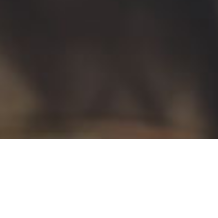
¿ERES PADRE, MADRE O DOCENTE?
la lucha contra el acoso escolar
Haz clic aquí y forma parte de